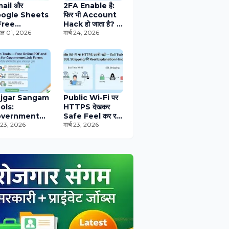
ail और
2FA Enable है:
ogle Sheets
फिर भी Account
 Free
Hack हो जाता है? वो
wsletter
रैल 01, 2026
6 Real Attacks
मार्च 24, 2026
stem बनाओ —
जो OTP को
ilchimp की
Useless बना देते हैं
ूरत नहीं, एक रुपया
jgar Sangam
Public Wi-Fi पर
ols:
HTTPS देखकर
overnment
Safe Feel कर रहे
b Form के लिए
्च 23, 2026
हो? यह सबसे
मार्च 23, 2026
 Free Online
Dangerous
ols जो Maine
Mistake है: Real
 बनाए, बिना एक
Explanation
या खर्च किए