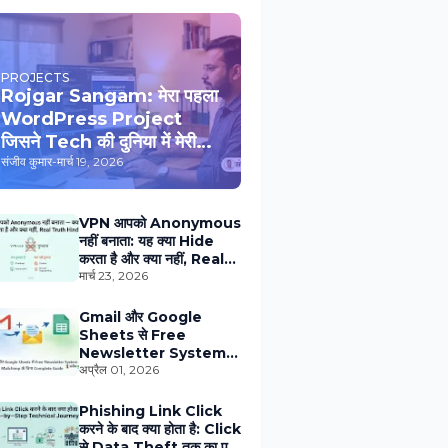
PROJECTS
Rojgar Sangam: मेरा पहला
WordPress Project
जिसने Tech की दुनिया में मेरी
Entry करवाई
संजीव कुमार
-
मार्च 19, 2026
VPN आपको Anonymous
नहीं बनाता: यह क्या Hide
करता है और क्या नहीं, Real
Truth जो Companies
मार्च 23, 2026
नहीं बतातीं
Gmail और Google
Sheets से Free
Newsletter System
बनाओ — Mailchimp की
अप्रैल 01, 2026
ज़रूरत नहीं, एक रुपया नहीं
Phishing Link Click
करने के बाद क्या होता है: Click
से Data Theft तक का पूरा