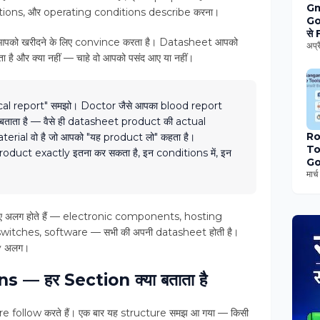
Gm
ations, और operating conditions describe करना।
Go
से
पको खरीदने के लिए convince करता है। Datasheet आपको
Ne
अप्
 है और क्या नहीं — चाहे वो आपको पसंद आए या नहीं।
Sy
Ma
ज़र
नहीं
l report" समझो। Doctor जैसे आपका blood report
बताता है — वैसे ही datasheet product की actual
Ro
rial वो है जो आपको "यह product लो" कहता है।
To
roduct exactly इतना कर सकता है, इन conditions में, इन
G
Jo
मार
वो
To
खुद
 अलग होते हैं — electronic components, hosting
रुप
itches, software — सभी की अपनी datasheet होती है।
gy अलग।
 — हर Section क्या बताता है
 follow करते हैं। एक बार यह structure समझ आ गया — किसी